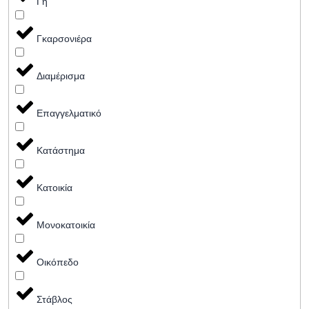
Γη
Γκαρσονιέρα
Διαμέρισμα
Επαγγελματικό
Κατάστημα
Κατοικία
Μονοκατοικία
Οικόπεδο
Στάβλος