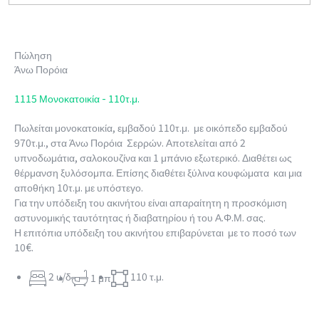
Πώληση
Άνω Πορόια
1115 Μονοκατοικία - 110τ.μ.
Πωλείται μονοκατοικία, εμβαδού 110τ.μ. με οικόπεδο εμβαδού
970τ.μ., στα Άνω Πορόια Σερρών. Αποτελείται από 2
υπνοδωμάτια, σαλοκουζίνα και 1 μπάνιο εξωτερικό. Διαθέτει ως
θέρμανση ξυλόσομπα. Επίσης διαθέτει ξύλινα κουφώματα και μια
αποθήκη 10τ.μ. με υπόστεγο.
Για την υπόδειξη του ακινήτου είναι απαραίτητη η προσκόμιση
αστυνομικής ταυτότητας ή διαβατηρίου ή του Α.Φ.Μ. σας.
Η επιτόπια υπόδειξη του ακινήτου επιβαρύνεται με το ποσό των
10€.
2 υ/δ
110 τ.μ.
1 μπ