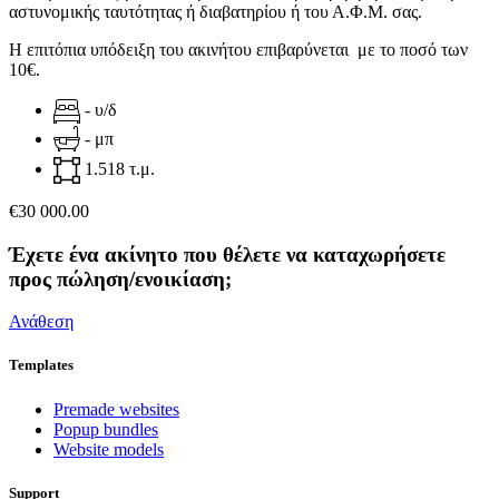
αστυνομικής ταυτότητας ή διαβατηρίου ή του Α.Φ.Μ. σας.
Η επιτόπια υπόδειξη του ακινήτου επιβαρύνεται με το ποσό των
10€.
- υ/δ
- μπ
1.518 τ.μ.
€30 000.00
Έχετε ένα ακίνητο που θέλετε να καταχωρήσετε
προς πώληση/ενοικίαση;
Ανάθεση
Templates
Premade websites
Popup bundles
Website models
Support