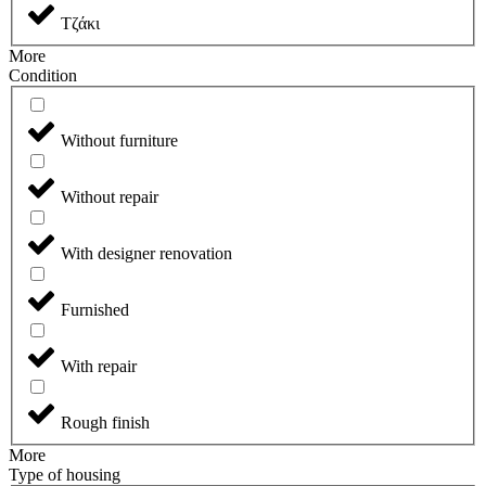
Τζάκι
More
Сondition
Without furniture
Without repair
With designer renovation
Furnished
With repair
Rough finish
More
Type of housing