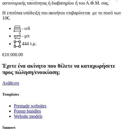
αστυνομικής ταυτότητας ή διαβατηρίου ή του Α.Φ.Μ. σας.
Η επιτόπια υπόδειξη του ακινήτου επιβαρύνεται με το ποσό των
10€.
- υ/δ
- μπ
444 τ.μ.
€10 000.00
Έχετε ένα ακίνητο που θέλετε να καταχωρήσετε
προς πώληση/ενοικίαση;
Ανάθεση
Templates
Premade websites
Popup bundles
Website models
Support