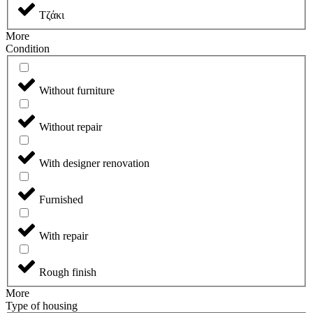
Τζάκι
More
Сondition
Without furniture
Without repair
With designer renovation
Furnished
With repair
Rough finish
More
Type of housing