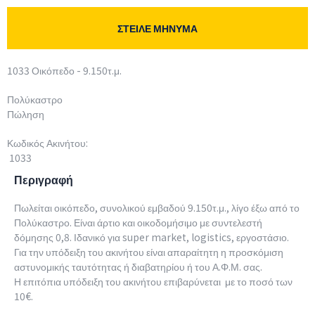
ΣΤΕΙΛΕ ΜΗΝΥΜΑ
1033 Οικόπεδο - 9.150τ.μ.
Πολύκαστρο
Πώληση
Κωδικός Ακινήτου:
1033
Περιγραφή
Πωλείται οικόπεδο, συνολικού εμβαδού 9.150τ.μ., λίγο έξω από το
Πολύκαστρο. Είναι άρτιο και οικοδομήσιμο με συντελεστή
δόμησης 0,8. Ιδανικό για super market, logistics, εργοστάσιο.
Για την υπόδειξη του ακινήτου είναι απαραίτητη η προσκόμιση
αστυνομικής ταυτότητας ή διαβατηρίου ή του Α.Φ.Μ. σας.
Η επιτόπια υπόδειξη του ακινήτου επιβαρύνεται με το ποσό των
10€.