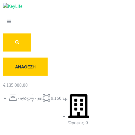
ΑΝΆΘΕΣΗ
€ 135 000,00
- υ/δ
- μπ
9.150 τ.μ.
Όροφος: 0