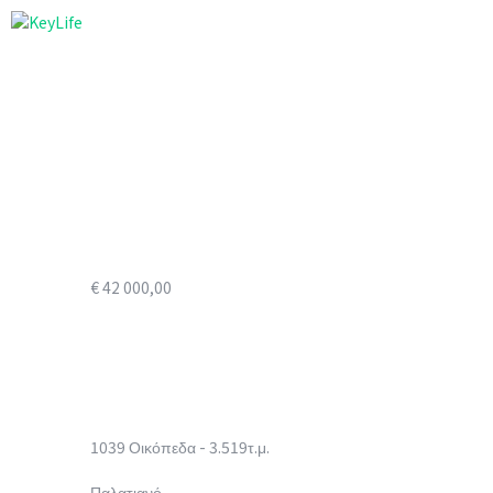
€ 42 000,00
1039 Οικόπεδα - 3.519τ.μ.
Παλατιανό