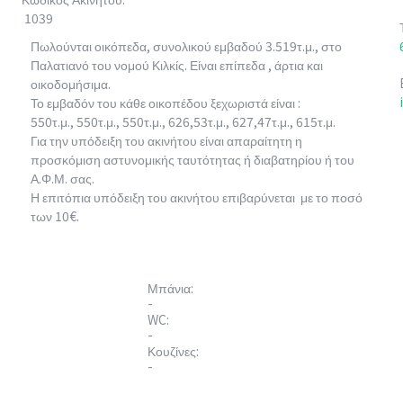
1039
Πωλούνται οικόπεδα, συνολικού εμβαδού 3.519τ.μ., στο
Παλατιανό του νομού Κιλκίς. Είναι επίπεδα , άρτια και
οικοδομήσιμα.
Το εμβαδόν του κάθε οικοπέδου ξεχωριστά είναι :
550τ.μ., 550τ.μ., 550τ.μ., 626,53τ.μ., 627,47τ.μ., 615τ.μ.
Για την υπόδειξη του ακινήτου είναι απαραίτητη η
προσκόμιση αστυνομικής ταυτότητας ή διαβατηρίου ή του
Α.Φ.Μ. σας.
Η επιτόπια υπόδειξη του ακινήτου επιβαρύνεται με το ποσό
των 10€.
Μπάνια:
-
WC:
-
Κουζίνες:
-