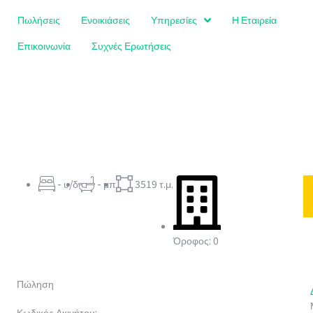
Πωλήσεις
Ενοικιάσεις
Υπηρεσίες
Η Εταιρεία
Επικοινωνία
Συχνές Ερωτήσεις
- υ/δ
- μπ
3519 τ.μ.
Όροφος: 0
Πώληση
Κωδικός Ακινήτου: