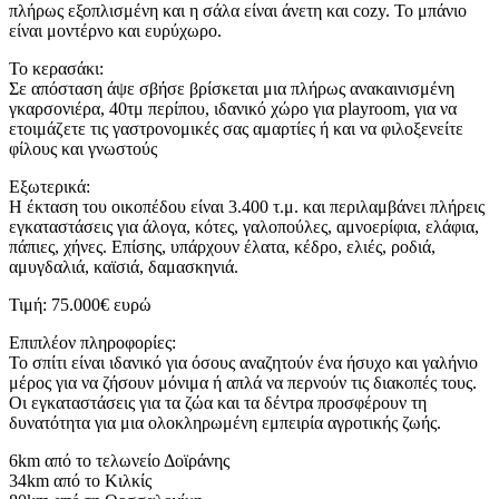
πλήρως εξοπλισμένη και η σάλα είναι άνετη και cozy. Το μπάνιο
είναι μοντέρνο και ευρύχωρο.
Το κερασάκι:
Σε απόσταση άψε σβήσε βρίσκεται μια πλήρως ανακαινισμένη
γκαρσονιέρα, 40τμ περίπου, ιδανικό χώρο για playroom, για να
ετοιμάζετε τις γαστρονομικές σας αμαρτίες ή και να φιλοξενείτε
φίλους και γνωστούς
Εξωτερικά:
Η έκταση του οικοπέδου είναι 3.400 τ.μ. και περιλαμβάνει πλήρεις
εγκαταστάσεις για άλογα, κότες, γαλοπούλες, αμνοερίφια, ελάφια,
πάπιες, χήνες. Επίσης, υπάρχουν έλατα, κέδρο, ελιές, ροδιά,
αμυγδαλιά, καϊσιά, δαμασκηνιά.
Τιμή: 75.000€ ευρώ
Επιπλέον πληροφορίες:
Το σπίτι είναι ιδανικό για όσους αναζητούν ένα ήσυχο και γαλήνιο
μέρος για να ζήσουν μόνιμα ή απλά να περνούν τις διακοπές τους.
Οι εγκαταστάσεις για τα ζώα και τα δέντρα προσφέρουν τη
δυνατότητα για μια ολοκληρωμένη εμπειρία αγροτικής ζωής.
6km από το τελωνείο Δοϊράνης
34km από το Κιλκίς