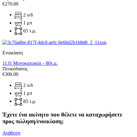
€270.00
2 υ/δ
1 μπ
65 τ.μ.
Ενοικίαση
1131 Μονοκατοικία – 80τ.μ.
Πευκόδασος
€300.00
2 υ/δ
1 μπ
85 τ.μ.
Έχετε ένα ακίνητο που θέλετε να καταχωρήσετε
προς πώληση/ενοικίαση;
Ανάθεση