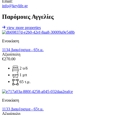
Email:
info@keylife.gr
Παρόμοιες Αγγελίες
view more properties
Ενοικίαση
1134 Διαμέρισμα - 65τ.μ.
Αξιούπολη
€270.00
2 υ/δ
1 μπ
65 τ.μ.
Ενοικίαση
1133 Διαμέρισμα - 65τ.μ.
Αξιούπολη