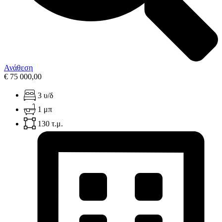
Ανάθεση
€ 75 000,00
3 υ/δ
1 μπ
130 τ.μ.