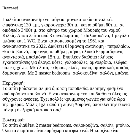
Περιγραφή
Πωλείται ανακαινισμένη ισόγεια μονοκατοικία συνολικής
επιφάνειας 130 τ.μ., γκαρσονιέρα 30τ.μ., και αποθήκη 60τ.μ., σε
οικόπεδο 3400τ.μ. στο κέντρο του χωριού Μουριές του νομού
Κιλκίς. Αποτελείται από 3 υπνοδωμάτια, 1 σαλοκουζίνα, 1 μεγάλο
μπάνιο και 1 WC. Είναι κατασκευασμένη το 1961 και
ανακαινίστηκε το 2022. Διαθέτει θέρμανση αυτόνομη - πετρελαίου,
θέα σε βουνό, πάρκινγκ, αποθήκη , κήπο, ηλιακό θερμοσίφωνα,
ανοιχτωσιά, μπαλκόνια 15 τ.μ.. Επιπλέον διαθέτει πλήρεις
εγκαταστάσεις για άλογα, κότες, γαλοπούλες, αμνοερίφια, ελάφια,
πάπιες, χήνες. Με έλατα, κέδρους, ελιές, ροδιά, αμυγδαλιά, καϊσιά,
δαμασκηνιά. Με 2 master bedrooms, σαλοκουζίνα, σαλόνι, μπάνιο.
Περιγραφή:
Το σπίτι βρίσκεται σε μια όμορφη τοποθεσία, περιτριγυρισμένο
από πράσινο και βουνό. Είναι ανακαινισμένο και διαθέτει όλες τις
σύγχρονες ανέσεις. Έχει πολλές κρυμμένες γωνιές για κάθε ώρα
της ημέρας. Μόλις 1χλμ από τη λίμνη Δοϊράνη, αποτελεί την τέλεια
μόνιμη ή εξοχική κατοικία σας!
Εσωτερικά:
Το σπίτι διαθέτει 2 master bedrooms, σαλοκουζίνα, σαλόνι, μπάνιο.
Όλα τα δωμάτια είναι ευρύχωρα και φωτεινά. Η κουζίνα είναι