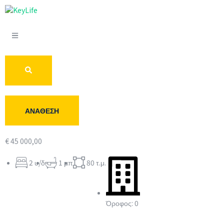
ΑΝΆΘΕΣΗ
€ 45 000,00
2 υ/δ
1 μπ
80 τ.μ.
Όροφος: 0