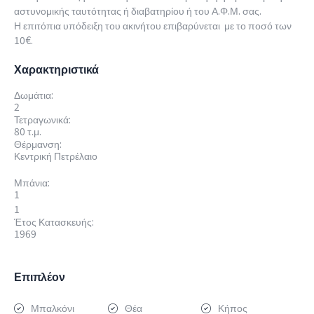
αστυνομικής ταυτότητας ή διαβατηρίου ή του Α.Φ.Μ. σας.
Η επιτόπια υπόδειξη του ακινήτου επιβαρύνεται με το ποσό των
10€.
Χαρακτηριστικά
Δωμάτια:
2
Τετραγωνικά:
80 τ.μ.
Θέρμανση:
Κεντρική Πετρέλαιο
Μπάνια:
1
1
Έτος Κατασκευής:
1969
Επιπλέον
Μπαλκόνι
Θέα
Κήπος