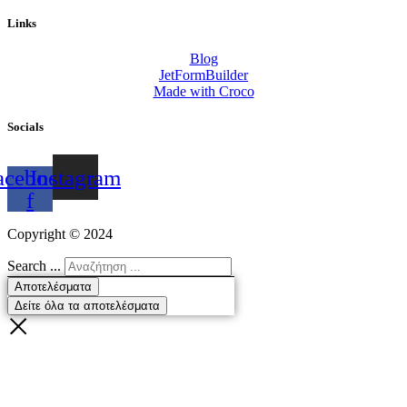
Links
Blog
JetFormBuilder
Made with Croco
Socials
acebook-
Instagram
f
Copyright ©
2024
Search ...
Αποτελέσματα
Δείτε όλα τα αποτελέσματα