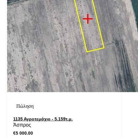
Πώληση
1135 Αγροτεμάχιο - 5.159τ.μ.
Άσπρος
€5 000.00