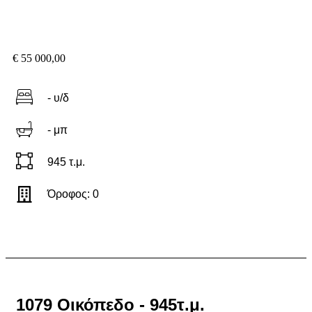
€ 55 000,00
- υ/δ
- μπ
945 τ.μ.
Όροφος: 0
ΣΤΕΙΛΕ ΜΗΝΥΜΑ
1079 Οικόπεδο - 945τ.μ.