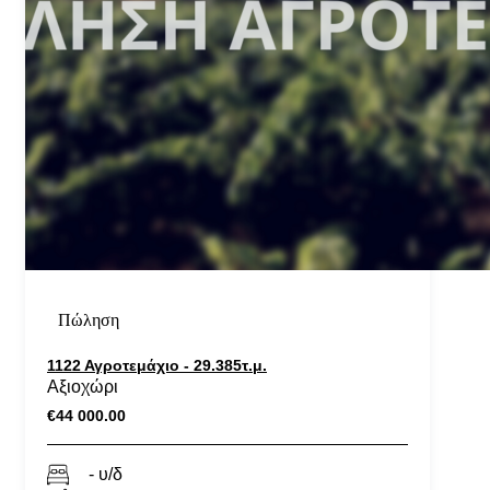
Πώληση
1122 Αγροτεμάχιο - 29.385τ.μ.
Αξιοχώρι
€44 000.00
- υ/δ