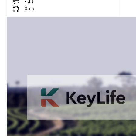
- μπ
0 τ.μ.