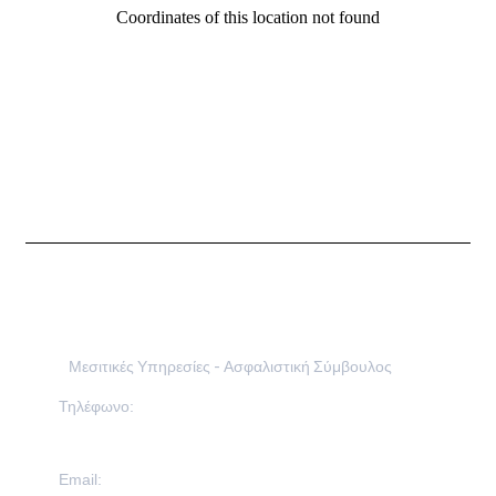
Coordinates of this location not found
Δέσποινα Γοδώνη
Μεσιτικές Υπηρεσίες - Ασφαλιστική Σύμβουλος
Τηλέφωνο:
694 508 6630
Email: