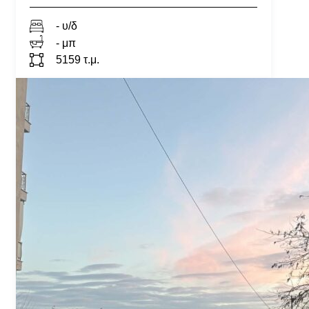
- υ/δ
- μπ
5159 τ.μ.