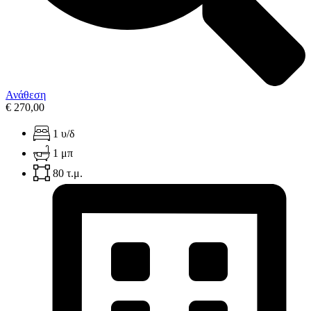
Ανάθεση
€ 270,00
1 υ/δ
1 μπ
80 τ.μ.