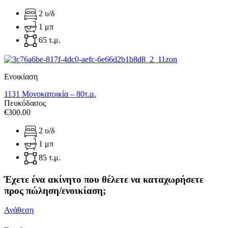
2 υ/δ
1 μπ
65 τ.μ.
Ενοικίαση
1131 Μονοκατοικία – 80τ.μ.
Πευκόδασος
€300.00
2 υ/δ
1 μπ
85 τ.μ.
Έχετε ένα ακίνητο που θέλετε να καταχωρήσετε
προς πώληση/ενοικίαση;
Ανάθεση