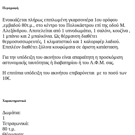
Περιγραφή
Ενοικιάζεται πλήρως επιπλωμένη γκαρσονιέρα 1ου ορόφου
,εμβαδού 80τ.μ., στο κέντρο του Πολυκάστρου επί της οδού Μ.
Αλεξάνδρου. Αποτελείται από 1 υπνοδωμάτιο, 1 σαλόνι, κουζίνα ,
1 μπάνιο και 2 μπαλκόνια. Ως θέρμανση διαθέτει
θερμοσυσσωρευτές, 1 κλιματιστικό και 1 καλοριφέρ λαδιού.
Επιπλέον διαθέτει ξύλινα κουφώματα σε άριστη κατάσταση.
Για την υπόδειξη του ακινήτου είναι απαραίτητη η προσκόμιση
αστυνομικής ταυτότητας ή διαβατηρίου ή του Α.Φ.Μ. σας.
Η επιτόπια υπόδειξη του ακινήτου επιβαρύνεται με το ποσό των
10€.
Χαρακτηριστικά
Δωμάτια:
1
Τετραγωνικά:
80 τ.μ.
Θέρμανση: