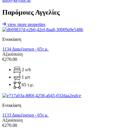
info@keylife.gr
Παρόμοιες Αγγελίες
view more properties
Ενοικίαση
1134 Διαμέρισμα - 65τ.μ.
Αξιούπολη
€270.00
2 υ/δ
1 μπ
65 τ.μ.
Ενοικίαση
1133 Διαμέρισμα - 65τ.μ.
Αξιούπολη
€270.00